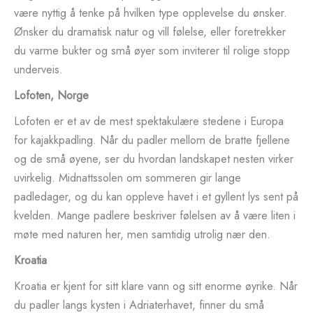
være nyttig å tenke på hvilken type opplevelse du ønsker.
Ønsker du dramatisk natur og vill følelse, eller foretrekker
du varme bukter og små øyer som inviterer til rolige stopp
underveis.
Lofoten, Norge
Lofoten er et av de mest spektakulære stedene i Europa
for kajakkpadling. Når du padler mellom de bratte fjellene
og de små øyene, ser du hvordan landskapet nesten virker
uvirkelig. Midnattssolen om sommeren gir lange
padledager, og du kan oppleve havet i et gyllent lys sent på
kvelden. Mange padlere beskriver følelsen av å være liten i
møte med naturen her, men samtidig utrolig nær den.
Kroatia
Kroatia er kjent for sitt klare vann og sitt enorme øyrike. Når
du padler langs kysten i Adriaterhavet, finner du små