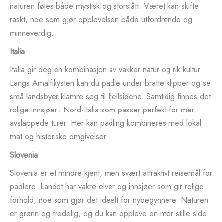
naturen føles både mystisk og storslått. Været kan skifte
raskt, noe som gjør opplevelsen både utfordrende og
minneverdig.
Italia
Italia gir deg en kombinasjon av vakker natur og rik kultur.
Langs Amalfikysten kan du padle under bratte klipper og se
små landsbyer klamre seg til fjellsidene. Samtidig finnes det
rolige innsjøer i Nord-Italia som passer perfekt for mer
avslappede turer. Her kan padling kombineres med lokal
mat og historiske omgivelser.
Slovenia
Slovenia er et mindre kjent, men svært attraktivt reisemål for
padlere. Landet har vakre elver og innsjøer som gir rolige
forhold, noe som gjør det ideelt for nybegynnere. Naturen
er grønn og fredelig, og du kan oppleve en mer stille side