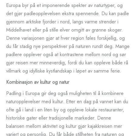
Europa byr på et imponerende spekter av naturtyper, og
det gjør padleopplevelsen ekstra spennende. Du kan padle
gjennom arktiske fjorder i nord, langs varme strender i
Middelhavet eller på stille elver omgitt av grønne skoger.
Denne variasjonen gjør at hver region føles forskjellig, og
du får stadig nye perspektiver på naturen rundt deg. Mange
padlere opplever også at kontrastene mellom nord og sør
gjør reisen mer minneverdig, fordi du kan oppleve både rå
villmark og idylliske kystlandskap i løpet av samme ferie.
Kombinasjon av kultur og natur
Padling i Europa gir deg også muligheten til å kombinere
naturopplevelser med kultur. Etter en dag på vannet kan du
ofte gå i land i en liten by og oppleve lokale restauranter,
historiske gater eller tradisjonelle markeder. Denne
balansen mellom aktivitet og kultur gjør kajakkreisen mer
variert og personlig. Du får både stillheten fra naturen og