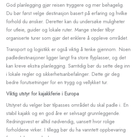
God planlegging gjør reisen tryggere og mer behagelig.
Du bør først velge destinasjon basert på erfaring og hvilke
forhold du ønsker. Deretter kan du undersøke muligheter
for utleie, guider og lokale ruter. Mange steder tilbyr
organiserte turer som gjør det enklere å oppleve området.
Transport og logistikk er også viktig å tenke gjennom. Noen
padledestinasjoner ligger langt fra store flyplasser, og det
kan kreve ekstra planlegging. Samtidig bør du sette deg inn
i lokale regler og sikkerhetsanbefalinger. Dette gir deg
bedre forutsetninger for en trygg og vellykket tur.
Viktig utstyr for kajakkferie i Europa
Utstyret du velger bør tilpasses området du skal padle i. En
stabil kajakk og en god åre er selvsagt grunnleggende.
Redningsvest er alltid nødvendig, uansett hvor rolige
forholdene virker. I tillegg bør du ha vanntett oppbevaring