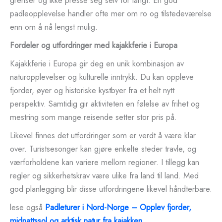
grenser og ikke presse seg selv for langt. En god
padleopplevelse handler ofte mer om ro og tilstedeværelse
enn om å nå lengst mulig.
Fordeler og utfordringer med kajakkferie i Europa
Kajakkferie i Europa gir deg en unik kombinasjon av
naturopplevelser og kulturelle inntrykk. Du kan oppleve
fjorder, øyer og historiske kystbyer fra et helt nytt
perspektiv. Samtidig gir aktiviteten en følelse av frihet og
mestring som mange reisende setter stor pris på.
Likevel finnes det utfordringer som er verdt å være klar
over. Turistsesonger kan gjøre enkelte steder travle, og
værforholdene kan variere mellom regioner. I tillegg kan
regler og sikkerhetskrav være ulike fra land til land. Med
god planlegging blir disse utfordringene likevel håndterbare.
lese også
Padleturer i Nord-Norge – Opplev fjorder,
midnattssol og arktisk natur fra kajakken