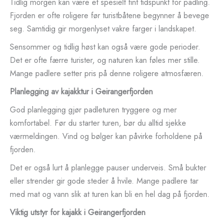
Tidlig morgen kan være et spesielt fint tidspunkt for padling.
Fjorden er ofte roligere før turistbåtene begynner å bevege
seg. Samtidig gir morgenlyset vakre farger i landskapet.
Sensommer og tidlig høst kan også være gode perioder.
Det er ofte færre turister, og naturen kan føles mer stille.
Mange padlere setter pris på denne roligere atmosfæren.
Planlegging av kajakktur i Geirangerfjorden
God planlegging gjør padleturen tryggere og mer
komfortabel. Før du starter turen, bør du alltid sjekke
værmeldingen. Vind og bølger kan påvirke forholdene på
fjorden.
Det er også lurt å planlegge pauser underveis. Små bukter
eller strender gir gode steder å hvile. Mange padlere tar
med mat og vann slik at turen kan bli en hel dag på fjorden.
Viktig utstyr for kajakk i Geirangerfjorden