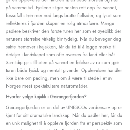
på samme tid. Fjellene stiger nesten rett opp fra vannet,
fossefall strømmer ned langs bratte fjellsider, og lyset som
reflekteres i fjorden skaper en rolig atmosfære. Mange
padlere beskriver den første turen her som et øyeblikk der
naturens størrelse virkelig blir tydelig. Når du beveger deg
sakte fremover i kajakken, får du tid til å legge merke til
detaljer i landskapet som ofte overses fra land eller båt.
Samtidig gir stillheten på vannet en følelse av ro som gjør
turen både fysisk og mentalt givende. Opplevelsen handler
ikke bare om padling, men om å være til stede i et av
Norges mest spektakulære naturområder.
Hvorfor velge kajakk i Geirangerfjorden?
Geirangerfjorden er en del av UNESCOs verdensarv og er
kjent for sitt dramatiske landskap. Når du padler her, får du
en unik mulighet til å oppleve fjorden fra et perspektiv som