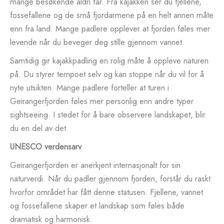
mange besøkende aldri får. Fra kajakken ser du fjellene,
fossefallene og de små fjordarmene på en helt annen måte
enn fra land. Mange padlere opplever at fjorden føles mer
levende når du beveger deg stille gjennom vannet.
Samtidig gir kajakkpadling en rolig måte å oppleve naturen
på. Du styrer tempoet selv og kan stoppe når du vil for å
nyte utsikten. Mange padlere forteller at turen i
Geirangerfjorden føles mer personlig enn andre typer
sightseeing. I stedet for å bare observere landskapet, blir
du en del av det.
UNESCO verdensarv
Geirangerfjorden er anerkjent internasjonalt for sin
naturverdi. Når du padler gjennom fjorden, forstår du raskt
hvorfor området har fått denne statusen. Fjellene, vannet
og fossefallene skaper et landskap som føles både
dramatisk og harmonisk.